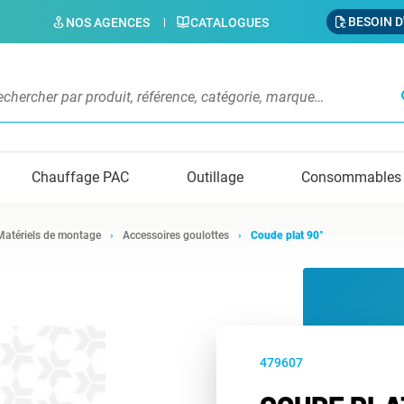
BESOIN D
NOS AGENCES
CATALOGUES
s
Chauffage PAC
Outillage
Consommables
Matériels de montage
Accessoires goulottes
Coude plat 90°
479607