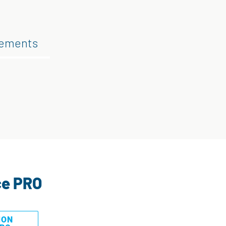
gements
ce PRO
MON