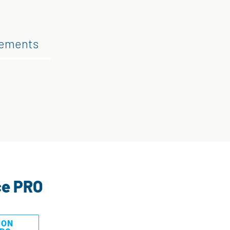
gements
ce PRO
MON