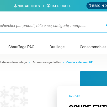
BESOIN D
NOS AGENCES
CATALOGUES
s
Chauffage PAC
Outillage
Consommables
Matériels de montage
Accessoires goulottes
Coude extérieur 90°
479645