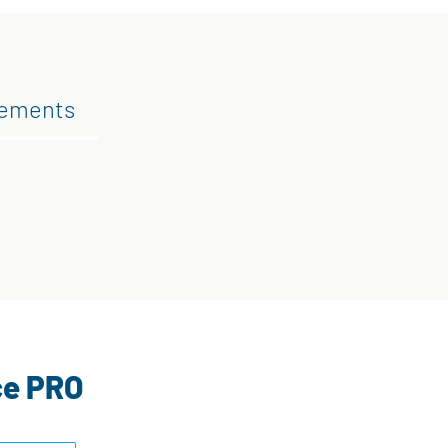
gements
ce PRO