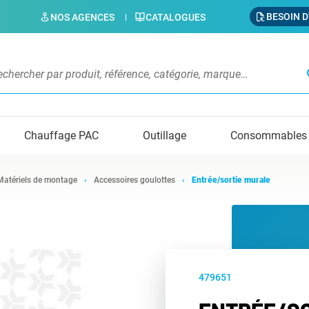
BESOIN D
NOS AGENCES
CATALOGUES
s
Chauffage PAC
Outillage
Consommables
Matériels de montage
Accessoires goulottes
Entrée/sortie murale
479651