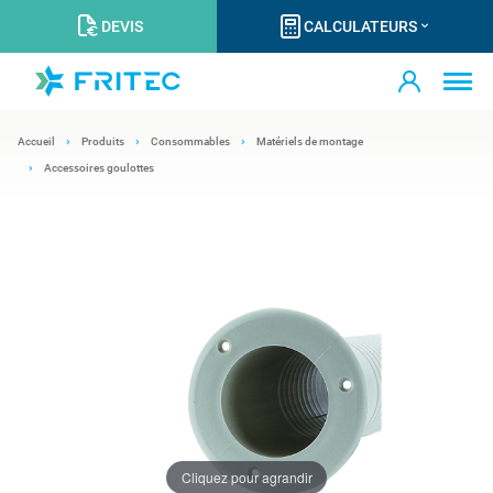
DEVIS
CALCULATEURS
Accueil
Produits
Consommables
Matériels de montage
Accessoires goulottes
Cliquez pour agrandir