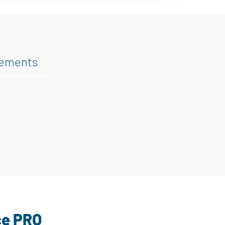
gements
ce PRO