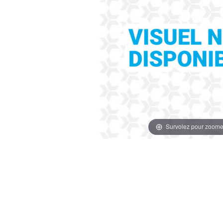
Survolez pour zoome