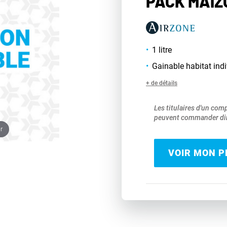
PACK MAIZ
1 litre
Gainable habitat indi
+ de détails
Les titulaires d'un com
peuvent commander dir
r
VOIR MON PR