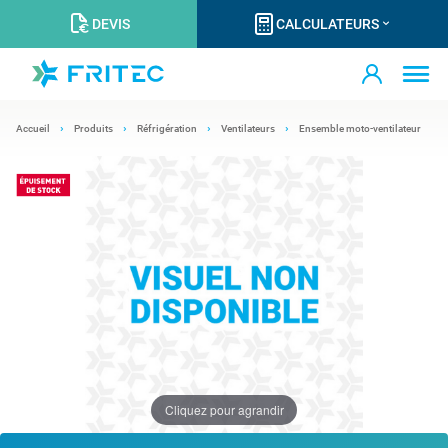
DEVIS
CALCULATEURS
Accueil
Produits
Réfrigération
Ventilateurs
Ensemble moto-ventilateur
Cliquez pour agrandir