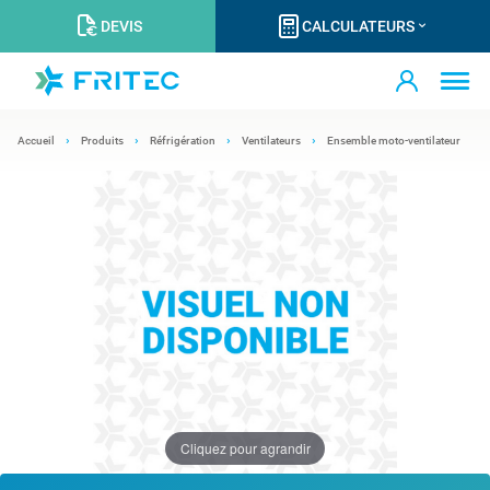
DEVIS
CALCULATEURS
Accueil
Produits
Réfrigération
Ventilateurs
Ensemble moto-ventilateur
Cliquez pour agrandir