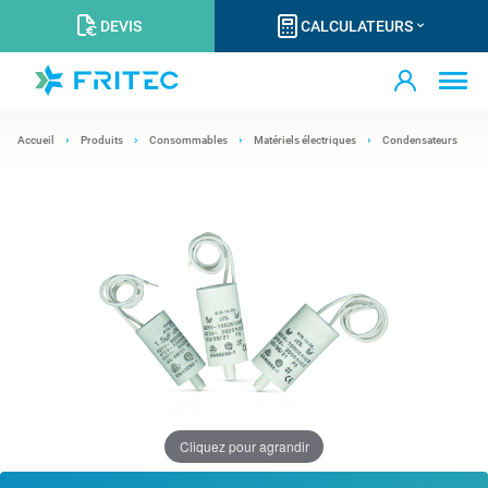
DEVIS
CALCULATEURS
Accueil
Produits
Consommables
Matériels électriques
Condensateurs
Cliquez pour agrandir