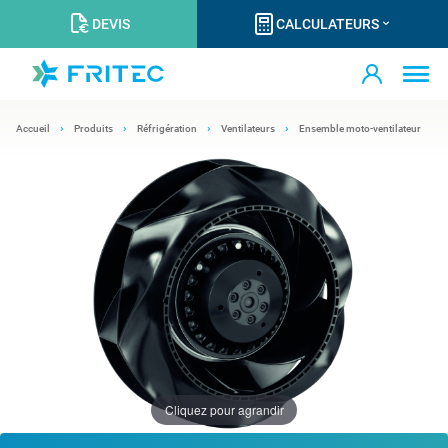
DEVIS
CALCULATEURS
Accueil
Produits
Réfrigération
Ventilateurs
Ensemble moto-ventilateur
Cliquez pour agrandir