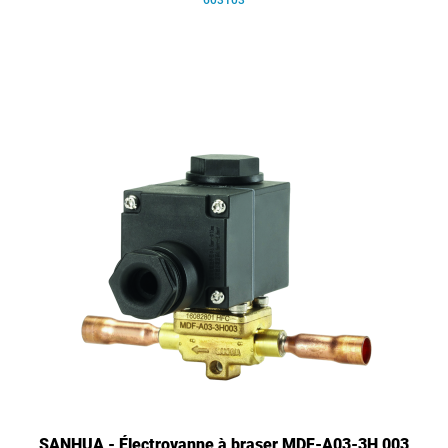
603103
SANHUA - Électrovanne à braser MDF-A03-3H 003