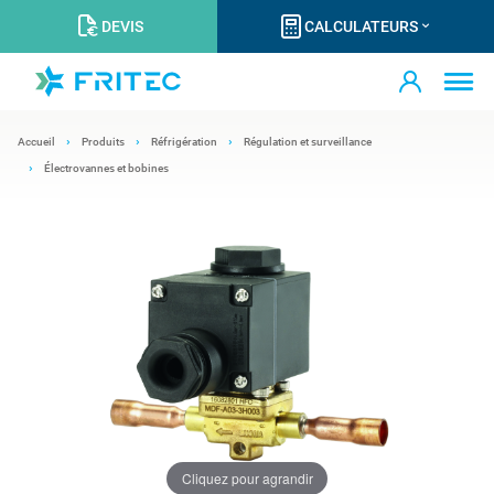
DEVIS
CALCULATEURS
Accueil
Produits
Réfrigération
Régulation et surveillance
Électrovannes et bobines
Cliquez pour agrandir