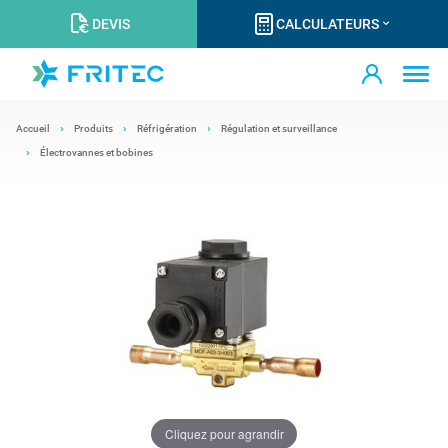
DEVIS
CALCULATEURS
Accueil
Produits
Réfrigération
Régulation et surveillance
Électrovannes et bobines
Cliquez pour agrandir