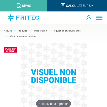
DEVIS
CALCULATEURS
Accueil
Produits
Réfrigération
Régulation et surveillance
Électrovannes et bobines
Cliquez pour agrandir