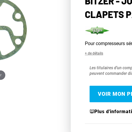
BITZER - J
CLAPETS P
Pour compresseurs sér
+ de détails
Les titulaires d'un com
peuvent commander dir
r
VOIR MON PR
Plus d'informat