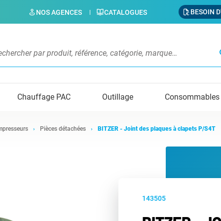
BESOIN D
NOS AGENCES
CATALOGUES
s
Chauffage PAC
Outillage
Consommables
presseurs
Pièces détachées
BITZER - Joint des plaques à clapets P/S4T
143505