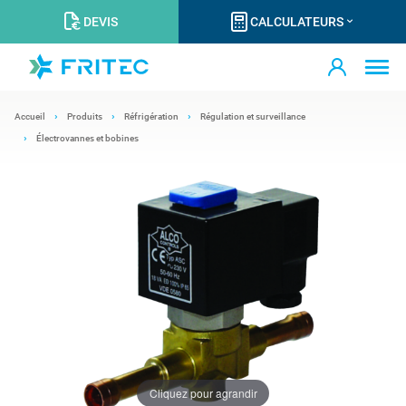
DEVIS
CALCULATEURS
Accueil
Produits
Réfrigération
Régulation et surveillance
Électrovannes et bobines
Cliquez pour agrandir