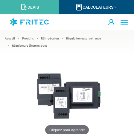
DEVIS
CALCULATEURS
Accueil
Produits
Réfrigération
Régulation et surveillance
Régulateurs électroniques
Cliquez pour agrandir