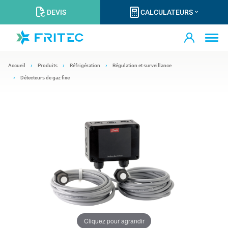
DEVIS
CALCULATEURS
Accueil
Produits
Réfrigération
Régulation et surveillance
Détecteurs de gaz fixe
Cliquez pour agrandir