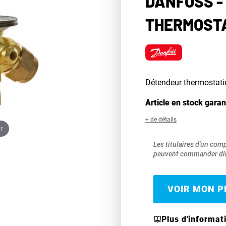
DANFOSS -
THERMOSTA
Détendeur thermostat
Article en stock garan
+ de détails
r
Les titulaires d'un com
peuvent commander dir
VOIR MON PR
Plus d'informat