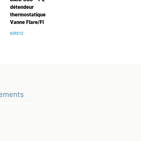
détendeur
thermostatique
Vanne Flare/Fl
620212
gements