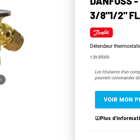
DANFOSS -
3/8"1/2" F
Détendeur thermostat
+ de détails
Les titulaires d'un com
peuvent commander dir
r
VOIR MON PR
Plus d'informat