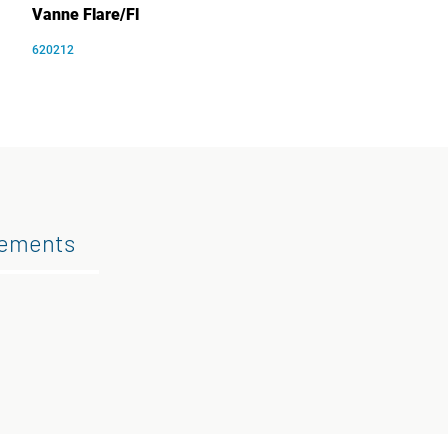
Vanne Flare/Fl
620212
gements