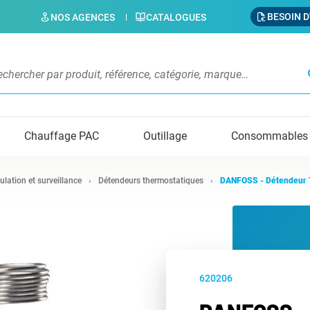
BESOIN D
NOS AGENCES
CATALOGUES
s
Chauffage PAC
Outillage
Consommables
ulation et surveillance
Détendeurs thermostatiques
DANFOSS - Détendeur T
620206