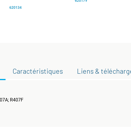
620179
620134
Caractéristiques
Liens & téléchar
407A; R407F