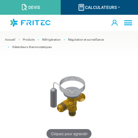
DEVIS
CALCULATEURS
Accueil
Produits
Réfrigération
Régulation et surveillance
Détendeurs thermostatiques
Cliquez pour agrandir