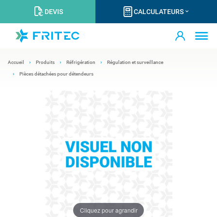
DEVIS
CALCULATEURS
Accueil
Produits
Réfrigération
Régulation et surveillance
Pièces détachées pour détendeurs
Cliquez pour agrandir