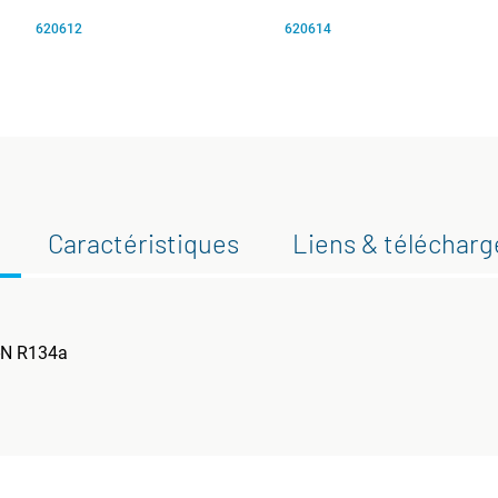
620612
620614
Caractéristiques
Liens & téléchar
-N R134a