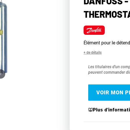
DANFOSS -
THERMOSTA
Élément pour le déten
+ de détails
Les titulaires d'un com
peuvent commander dir
r
VOIR MON PR
Plus d'informat