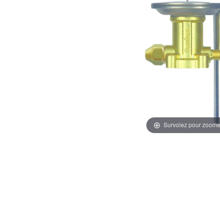
Survolez pour zoome