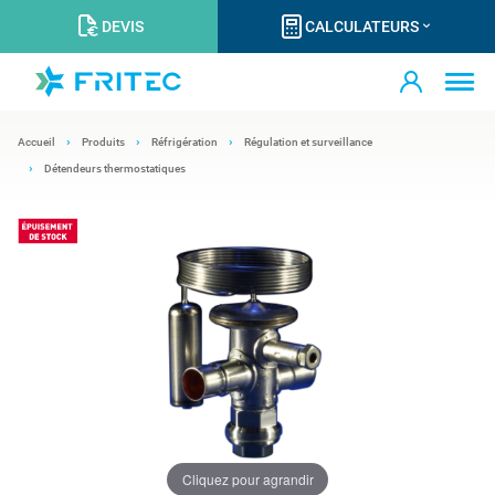
DEVIS
CALCULATEURS
Accueil
Produits
Réfrigération
Régulation et surveillance
Détendeurs thermostatiques
Cliquez pour agrandir