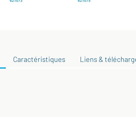
621073
621075
Caractéristiques
Liens & téléchar