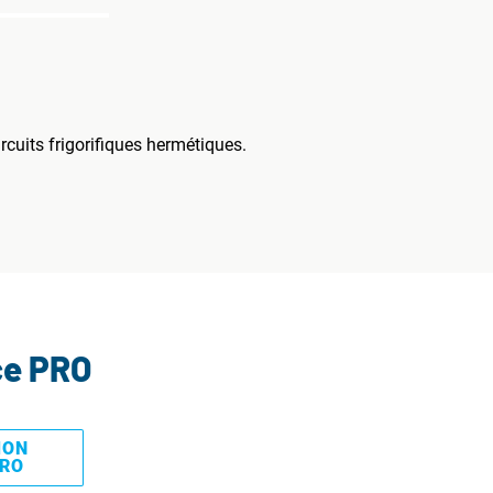
cuits frigorifiques hermétiques.
ce PRO
MON
PRO