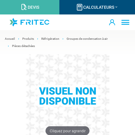
DEVIS
CALCULATEURS
Accueil
Produits
Réfrigération
Groupes de condensation à air
Pièces détachées
Cliquez pour agrandir