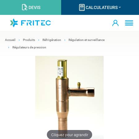
DEVIS
CALCULATEURS
Accueil
Produits
Réfrigération
Régulation et surveillance
Régulateurs de pression
Cliquez pour agrandir