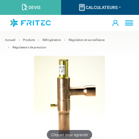
DEVIS
CALCULATEURS
Accueil
Produits
Réfrigération
Régulation et surveillance
Régulateurs de pression
Cliquez pour agrandir