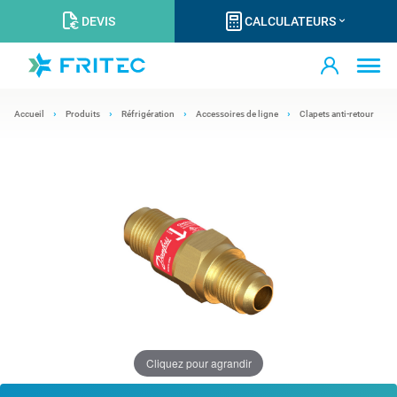
DEVIS
CALCULATEURS
Accueil
Produits
Réfrigération
Accessoires de ligne
Clapets anti-retour
Cliquez pour agrandir