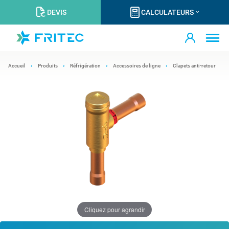
DEVIS
CALCULATEURS
Accueil
Produits
Réfrigération
Accessoires de ligne
Clapets anti-retour
Cliquez pour agrandir