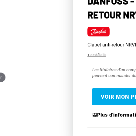
DANFOSS -
RETOUR NR
Clapet anti-retour NR
+ de détails
Les titulaires d'un com
peuvent commander dir
r
VOIR MON PR
Plus d'informat