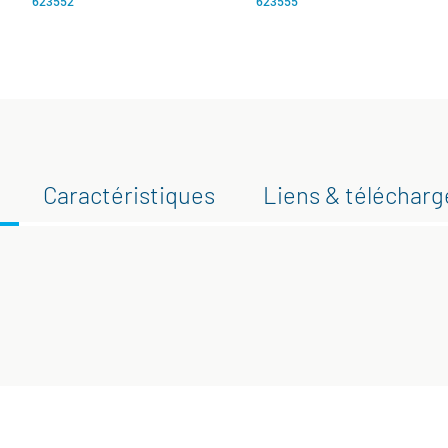
623552
623555
Caractéristiques
Liens & téléchar