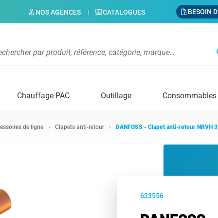
BESOIN D
NOS AGENCES
CATALOGUES
s
Chauffage PAC
Outillage
Consommables
essoires de ligne
Clapets anti-retour
DANFOSS - Clapet anti-retour NRVH 3
623556