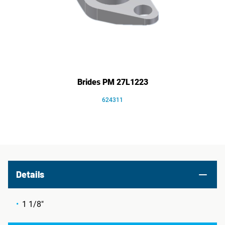
Brides PM 27L1223
624311
Details
1 1/8"