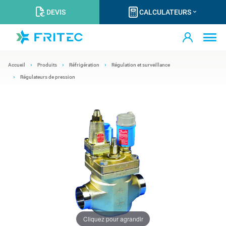
DEVIS
CALCULATEURS
Accueil
Produits
Réfrigération
Régulation et surveillance
Régulateurs de pression
Cliquez pour agrandir