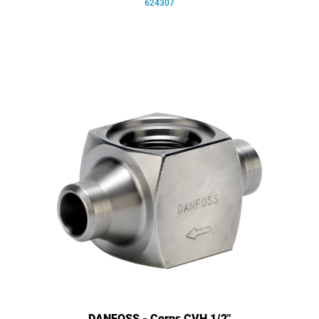
624307
DANFOSS - Corps CVH 1/2"