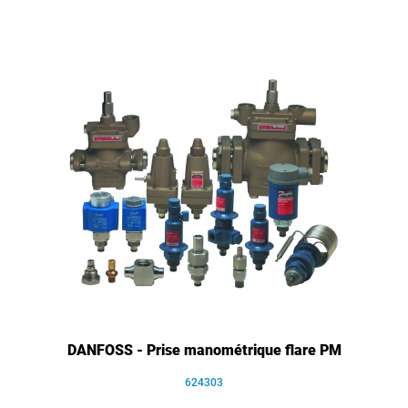
DANFOSS - Prise manométrique flare PM
624303