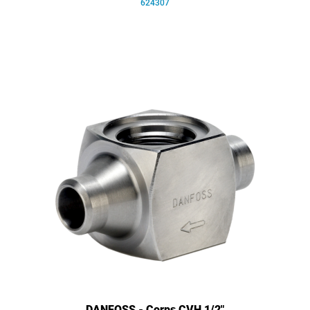
624307
DANFOSS - Corps CVH 1/2"