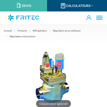
DEVIS
CALCULATEURS
Accueil
Produits
Réfrigération
Régulation et surveillance
Régulateurs de pression
Cliquez pour agrandir