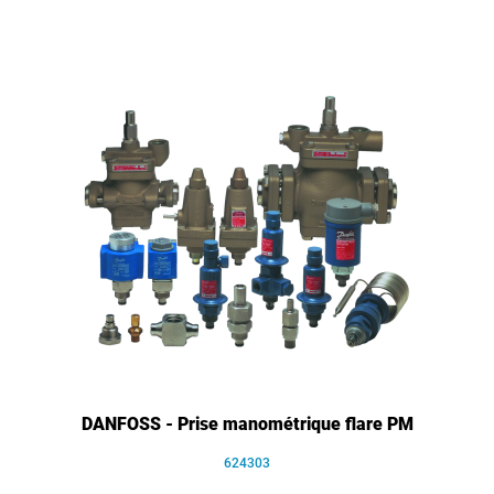
DANFOSS - Prise manométrique flare PM
624303