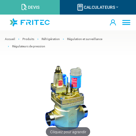
DEVIS
CALCULATEURS
Accueil
Produits
Réfrigération
Régulation et surveillance
Régulateurs de pression
Cliquez pour agrandir