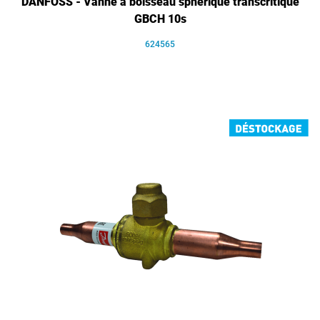
DANFOSS - Vanne à boisseau sphérique transcritique
GBCH 10s
624565