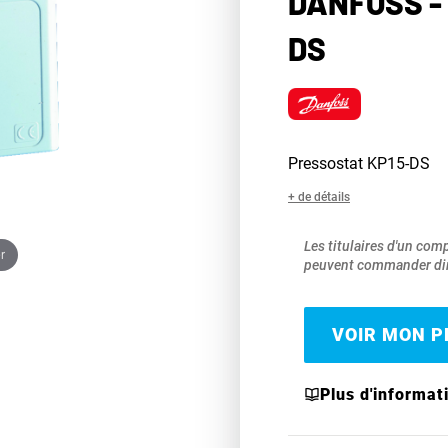
DANFOSS -
DS
Pressostat KP15-DS
+ de détails
Les titulaires d'un com
r
peuvent commander dir
VOIR MON PR
Plus d'informat