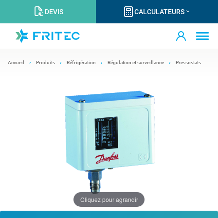
DEVIS
CALCULATEURS
Accueil
Produits
Réfrigération
Régulation et surveillance
Pressostats
Cliquez pour agrandir