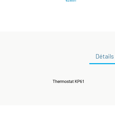
625051
Détails
Thermostat KP61