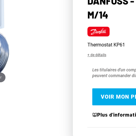
DANFOSS -
M/14
Thermostat KP61
+ de détails
Les titulaires d'un com
peuvent commander dir
r
VOIR MON PR
Plus d'informat