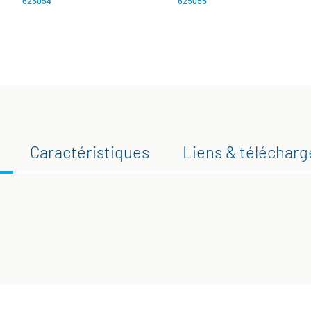
625054
625055
Caractéristiques
Liens & téléchar