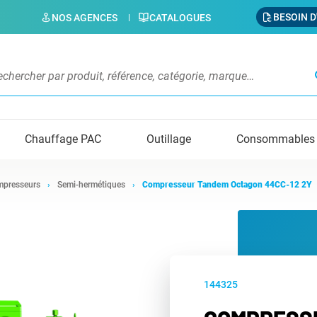
BESOIN D
NOS AGENCES
CATALOGUES
s
Chauffage PAC
Outillage
Consommables
presseurs
Semi-hermétiques
Compresseur Tandem Octagon 44CC-12 2Y
144325