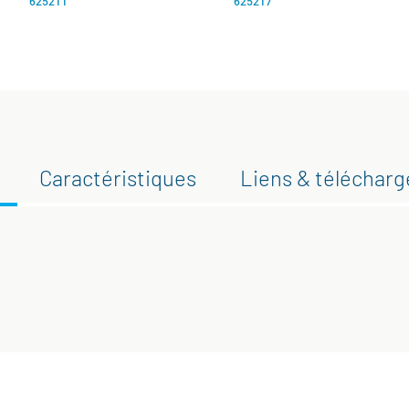
625211
625217
Caractéristiques
Liens & téléchar