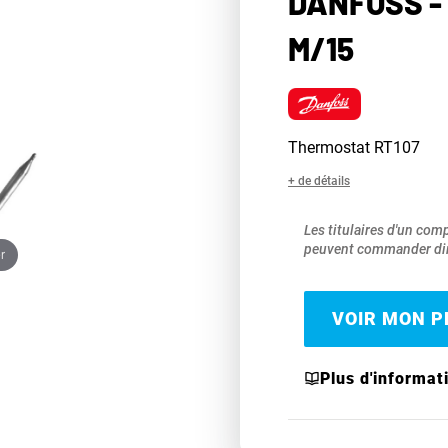
DANFOSS -
M/15
Thermostat RT107
+ de détails
Les titulaires d'un com
peuvent commander dir
r
VOIR MON PR
Plus d'informat