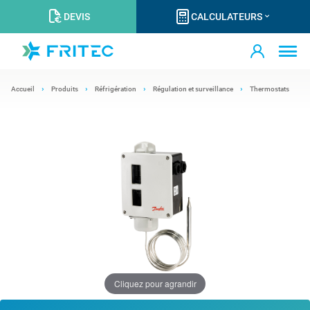
DEVIS
CALCULATEURS
Accueil
Produits
Réfrigération
Régulation et surveillance
Thermostats
Cliquez pour agrandir