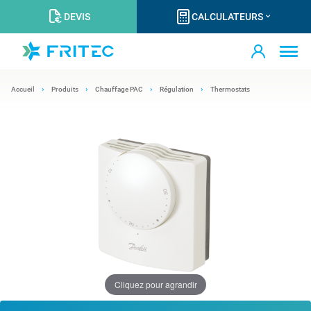
DEVIS
CALCULATEURS
Accueil
Produits
Chauffage PAC
Régulation
Thermostats
Cliquez pour agrandir