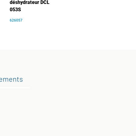
déshydrateur DCL
053S
626057
gements