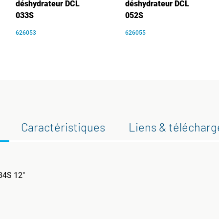
déshydrateur DCL
déshydrateur DCL
033S
052S
626053
626055
Caractéristiques
Liens & téléchar
084S 12"