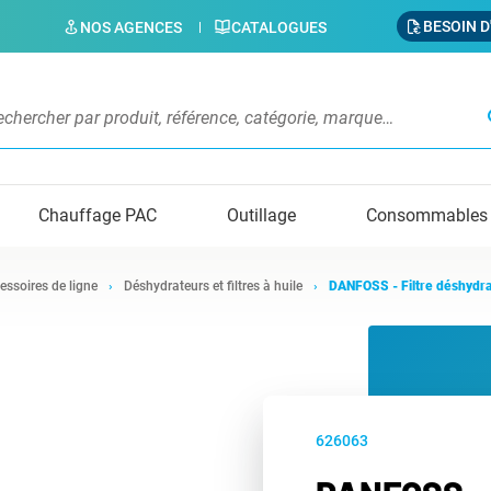
BESOIN D
NOS AGENCES
CATALOGUES
s
Chauffage PAC
Outillage
Consommables
essoires de ligne
Déshydrateurs et filtres à huile
DANFOSS - Filtre déshydr
626063