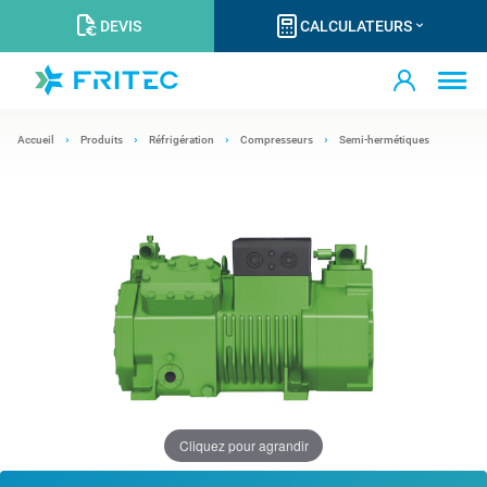
DEVIS
CALCULATEURS
Accueil
Produits
Réfrigération
Compresseurs
Semi-hermétiques
Cliquez pour agrandir