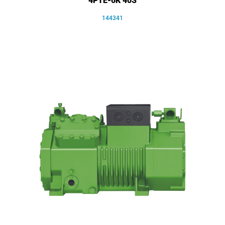
4PTE-6K 40S
144341