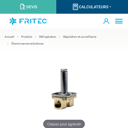
DEVIS
CALCULATEURS
Accueil
Produits
Réfrigération
Régulation et surveillance
Électrovannes et bobines
Cliquez pour agrandir