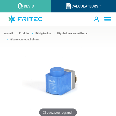
DEVIS
CALCULATEURS
Accueil
Produits
Réfrigération
Régulation et surveillance
Électrovannes et bobines
Cliquez pour agrandir