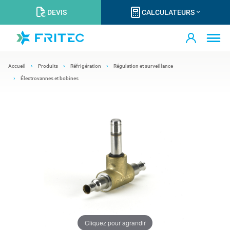
DEVIS
CALCULATEURS
Accueil
Produits
Réfrigération
Régulation et surveillance
Électrovannes et bobines
Cliquez pour agrandir