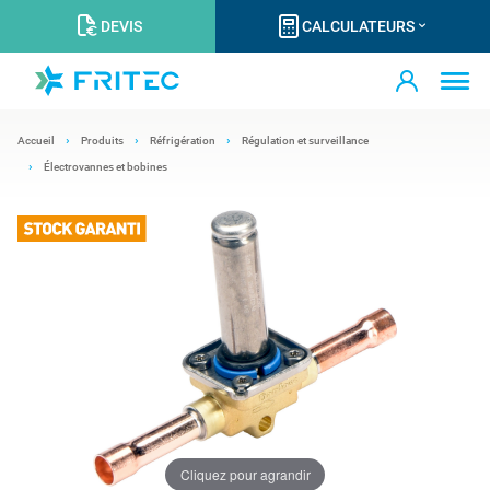
DEVIS
CALCULATEURS
Accueil
Produits
Réfrigération
Régulation et surveillance
Électrovannes et bobines
Cliquez pour agrandir