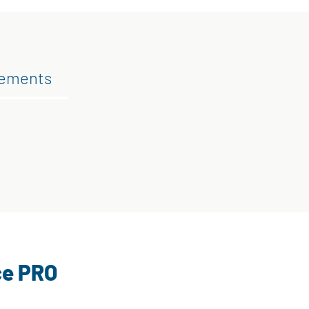
gements
ce PRO