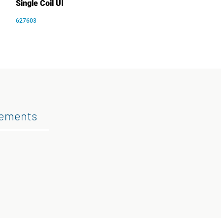
Single Coil UI
627603
gements