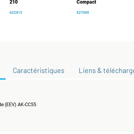
210
Compact
622413
627600
Caractéristiques
Liens & téléchar
ide (EEV) AK-CC55